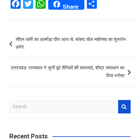
F
T
W
S
Share
a
wi
h
h
ce
tt
at
ar
b
er
s
e
Post
सीएम धामी का अल्मोड़ा दौरा आज से, सांसद खेल महोत्सव का शुभारंभ
o
A
navigation
करेंगे..
o
p
k
p
उत्तराखंड: राज्यपाल ने सुनीं पूर्व सैनिकों की समस्याएं, शीघ्र समाधान का
दिया भरोसा
S
e
a
r
c
Recent Posts