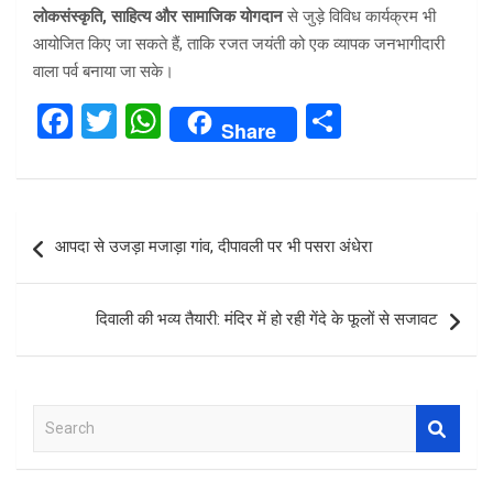
लोकसंस्कृति, साहित्य और सामाजिक योगदान
से जुड़े विविध कार्यक्रम भी
आयोजित किए जा सकते हैं, ताकि रजत जयंती को एक व्यापक जनभागीदारी
वाला पर्व बनाया जा सके।
F
T
W
S
Share
a
wi
h
h
ce
tt
at
ar
b
er
s
e
Post
आपदा से उजड़ा मजाड़ा गांव, दीपावली पर भी पसरा अंधेरा
o
A
navigation
o
p
दिवाली की भव्य तैयारी: मंदिर में हो रही गेंदे के फूलों से सजावट
k
p
S
e
a