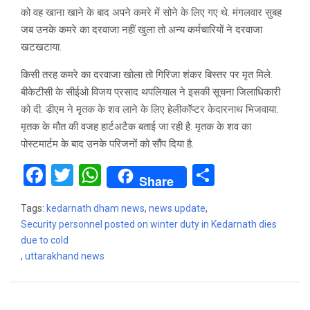
को वह खाना खाने के बाद अपने कमरे में सोने के लिए गए थे. मंगलवार सुबह
जब उनके कमरे का दरवाजा नहीं खुला तो अन्य कर्मचारियों ने दरवाजा
खटखटाया.
किसी तरह कमरे का दरवाजा खोला तो गिरिजा शंकर बिस्तर पर मृत मिले.
बीकेटीसी के सीईओ विजय प्रसाद थपलियाल ने इसकी सूचना जिलाधिकारी
को दी. डीएम ने मृतक के शव लाने के लिए हेलीकॉप्टर केदारनाथ भिजवाया.
मृतक के मौत की वजह हार्टअटैक बताई जा रही है. मृतक के शव का
पोस्टमार्टम के बाद उनके परिजनों को सौंप दिया है.
F
T
W
S
Share
a
wi
h
h
Tags:
kedarnath dham news
,
news update
,
ce
tt
at
ar
Security personnel posted on winter duty in Kedarnath dies
b
er
s
e
due to cold
,
uttarakhand news
o
A
o
p
k
p