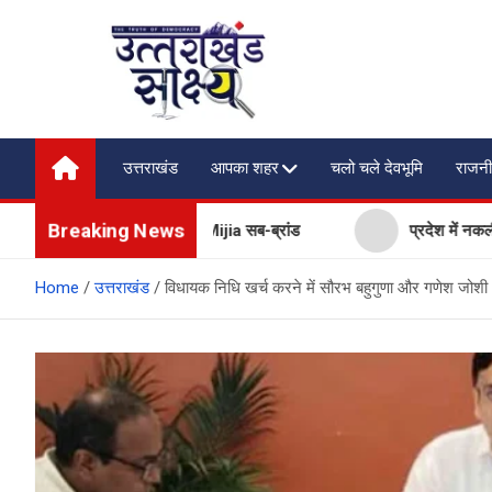
Skip
to
content
Uttarakhand Shakshya
My News Portal
उत्तराखंड
आपका शहर
चलो चले देवभूमि
राजनी
Breaking News
गी Xiaomi, लॉन्च किया नया Mijia सब-ब्रांड
प्रदेश में नकली डेयरी 
Home
उत्तराखंड
विधायक निधि खर्च करने में सौरभ बहुगुणा और गणेश जोशी 