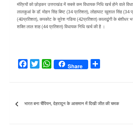
मंत्रियों को छोड़कर उत्तराखंड में सबसे कम विधायक निधि खर्च होने वाले वि
लालकुआं के डॉ. मोहन सिंह बिष्ट (34 प्रतिशत), लोहाघाट खुशाल सिंह (34 प
(40प्रतिशत), कपकोट के सुरेश गडिया (42प्रतिशत) कालाढूंगी के बंशीधर भ
शक्ति लाल शाह (44 प्रतिशत) विधायक निधि खर्च की है ।
F
T
W
S
Share
a
wi
h
h
ce
tt
at
ar
b
er
s
e
Post
o
A
भारत बना चैंपियन, देहरादून के आसमान में दिखी जीत की चमक
navigation
o
p
k
p