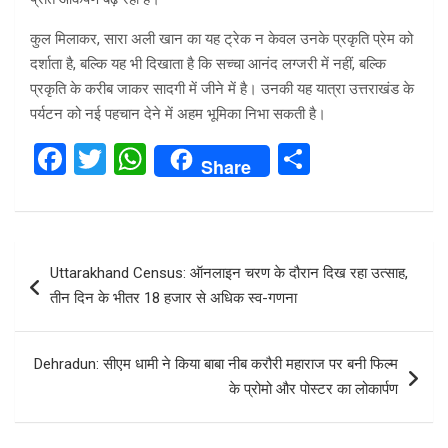
कुल मिलाकर, सारा अली खान का यह ट्रेक न केवल उनके प्रकृति प्रेम को
दर्शाता है, बल्कि यह भी दिखाता है कि सच्चा आनंद लग्जरी में नहीं, बल्कि
प्रकृति के करीब जाकर सादगी में जीने में है। उनकी यह यात्रा उत्तराखंड के
पर्यटन को नई पहचान देने में अहम भूमिका निभा सकती है।
F
T
W
S
Share
a
wi
h
h
ce
tt
at
ar
b
er
s
e
Post
Uttarakhand Census: ऑनलाइन चरण के दौरान दिख रहा उत्साह,
o
A
navigation
तीन दिन के भीतर 18 हजार से अधिक स्व-गणना
o
p
k
p
Dehradun: सीएम धामी ने किया बाबा नीब करौरी महाराज पर बनी फिल्म
के प्रोमो और पोस्टर का लोकार्पण