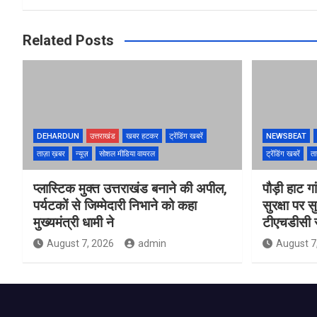
k
p
Related Posts
DEHARDUN
उत्तराखंड
खबर हटकर
ट्रेंडिंग खबरें
NEWSBEAT
ताज़ा ख़बर
न्यूज़
सोशल मीडिया वायरल
ट्रेंडिंग खबरें
ता
प्लास्टिक मुक्त उत्तराखंड बनाने की अपील,
पौड़ी हाट गा
पर्यटकों से जिम्मेदारी निभाने को कहा
सुरक्षा पर स
मुख्यमंत्री धामी ने
टीएचडीसी स
August 7, 2026
admin
August 7