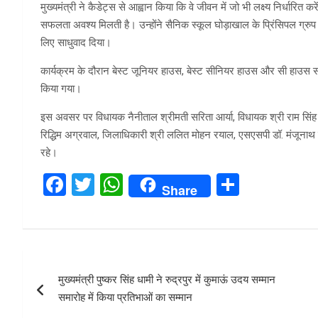
मुख्यमंत्री ने कैडेट्स से आह्वान किया कि वे जीवन में जो भी लक्ष्य निर्धारित कर
सफलता अवश्य मिलती है। उन्होंने सैनिक स्कूल घोड़ाखाल के प्रिंसिपल ग्रुप
लिए साधुवाद दिया।
कार्यक्रम के दौरान बेस्ट जूनियर हाउस, बेस्ट सीनियर हाउस और सी हाउस सहित वि
किया गया।
इस अवसर पर विधायक नैनीताल श्रीमती सरिता आर्या, विधायक श्री राम सिंह कै
रिद्धिम अग्रवाल, जिलाधिकारी श्री ललित मोहन रयाल, एसएसपी डॉ. मंजूनाथ टी
रहे।
F
T
W
S
Share
a
wi
h
h
ce
tt
at
ar
b
er
s
e
Post
o
A
मुख्यमंत्री पुष्कर सिंह धामी ने रुद्रपुर में कुमाऊं उदय सम्मान
navigation
o
p
समारोह में किया प्रतिभाओं का सम्मान