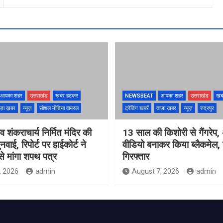
आपका शहर
उत्तराखंड
खबर हटकर
NEWSBEAT
आपका शहर
उत्तराखंड
खब
ज़ा ख़बर
न्यूज़
सोशल मीडिया वायरल
ट्रेंडिंग खबरें
ताज़ा ख़बर
न्यूज़
रुद्रपुर
ंव शंकराचार्य निर्मित मंदिर की
13 साल की किशोरी से गैंगरेप,
ुनवाई, रिपोर्ट पर हाईकोर्ट ने
वीडियो बनाकर किया ब्लैकमेल,
े मांगा शपथ पत्र
गिरफ्तार
, 2026
admin
August 7, 2026
admin