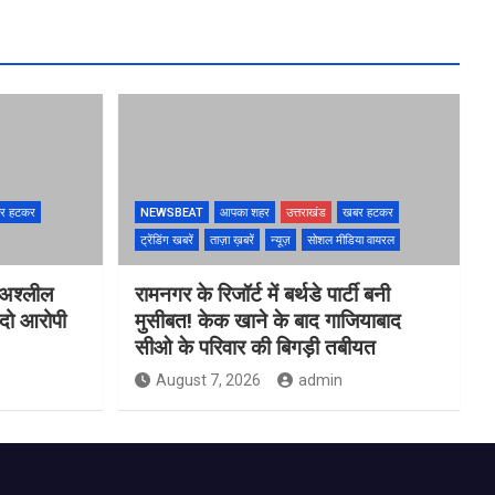
र हटकर
NEWSBEAT
आपका शहर
उत्तराखंड
खबर हटकर
ट्रेंडिंग खबरें
ताज़ा ख़बरें
न्यूज़
सोशल मीडिया वायरल
 अश्लील
रामनगर के रिजॉर्ट में बर्थडे पार्टी बनी
 दो आरोपी
मुसीबत! केक खाने के बाद गाजियाबाद
सीओ के परिवार की बिगड़ी तबीयत
August 7, 2026
admin