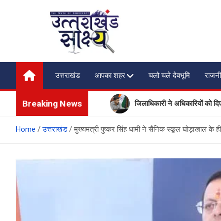
Skip
to
content
Uttarakhand Shakshya
My News Portal
उत्तराखंड
आपका शहर
चलो चले देवभूमि
राजनी
Breaking News
पर्यटकों की आवाजाही
जिलाधिकारी ने अधिकारियों को दिए मानसून के दौर
Home
उत्तराखंड
मुख्यमंत्री पुष्कर सिंह धामी ने सैनिक स्कूल घोड़ाखाल 