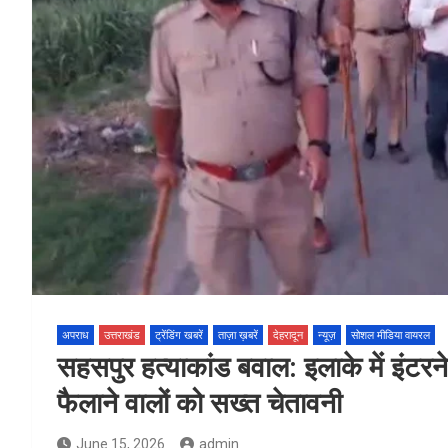
अपराध
उत्तराखंड
ट्रेंडिंग खबरें
ताज़ा ख़बरें
देहरादून
न्यूज़
सोशल मीडिया वायरल
सहसपुर हत्याकांड बवाल: इलाके में इंटर
फैलाने वालों को सख्त चेतावनी
June 15, 2026
admin