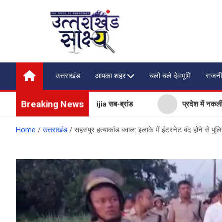
Skip
to
content
Uttarakhand Shakshya
My News Portal
उत्तराखंड
आपका शहर
चलो चले देवभूमि
राजनी
Breaking News
omi, लॉन्च किया नया Mijia सब-ब्रांड
प्रदेश में नकली डेयरी उत्पाद
Home
उत्तराखंड
सहसपुर हत्याकांड बवाल: इलाके में इंटरनेट बंद होने से प