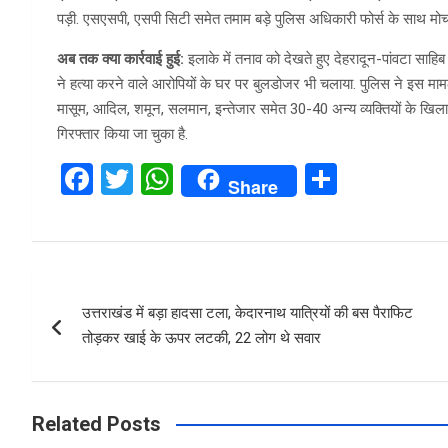
पड़ी. एसएसपी, एसपी सिटी समेत तमाम बड़े पुलिस अधिकारी फोर्स के साथ मोर्चा
अब तक क्या कार्रवाई हुई:
इलाके में तनाव को देखते हुए देहरादून-पांवटा साह
ने हत्या करने वाले आरोपियों के घर पर बुलडोजर भी चलाया. पुलिस ने इस म
मासूम, आदिल, शमून, सलमान, इन्तेजार समेत 30-40 अन्य व्यक्तियों के खि
गिरफ्तार किया जा चुका है.
F
T
W
S
Share
a
wi
h
h
ce
tt
at
ar
b
er
s
e
Post
o
A
उत्तराखंड में बड़ा हादसा टला, केदारनाथ यात्रियों की बस पैराफिट
navigation
o
p
तोड़कर खाई के ऊपर लटकी, 22 लोग थे सवार
k
p
Related Posts