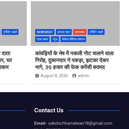
ट्रेंडिंग खबरें
NEWSBEAT
आपका शहर
उत्तराखंड
ट्रेंडिंग खबरें
ताज़ा ख़बर
न्यूज़
सोशल मीडिया वायरल
 दाता
कांवड़ियों के भेष में नकली नोट चलाने वाला
ार, घर
गिरोह, दुकानदार ने पकड़ा, झटका देकर
सरकार
भागे, 30 हजार की फेक करेंसी बरामद
August 8, 2026
admin
Contact Us
Email-
sakshichhamalwan18@gmail.com