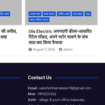
ेंडिंग खबरें
आपका शहर
खबर हटकर
ट्रेंडिंग खबरें
ताज़ा ख़बर
न्यूज़
सोशल मीडिया वायरल
ने की अपील,
Ola Electric अपनाएगी डीलर-आधारित
ो कहा
रिटेल मॉडल, अपने स्टोर चलाने के पांच
साल बाद किया फैसला
August 7, 2026
admin
Contact Us
Email-
sakshichhamalwan18@gmail.com
Mob-
7895251622
Addr
– village & post office balawala,