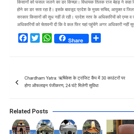
किसानों को फसल जलने का डर किच्छा। विधायक तिलक राज बेहड़ ने कहा 
होने का डर सता रहा है। इसके बावजूद प्रदेश के मुख्य सचिव, आयुक्त व जिलाधिक
सरकार किसानों की सुध नहीं ले रही। प्रदेश स्तर के अधिकारियों को एम्स व एयर
अधिकारियों को चेतावनी दी कि वे कल फिर यहां पहुंचेंगे अगर अधिकारी नहीं स
F
T
W
S
Share
a
wi
h
h
ce
tt
at
ar
b
er
s
e
Post
o
A
Chardham Yatra: ऋषिकेश के ट्रांजिट कैंप में 30 काउंटरों पर
navigation
o
p
होगा ऑफलाइन पंजीकरण, 24 घंटे मिलेगी सुविधा
k
p
Related Posts