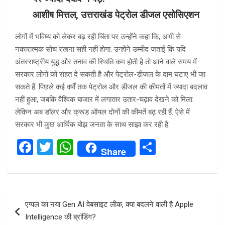
आशीष मित्तल, उत्तराखंड पेट्रोल डीजल एसोसिएशन
लोगों में भविष्य को लेकर बढ़ रही चिंता पर उन्होंने कहा कि, अभी से
नकारात्मक सोच रखना सही नहीं होगा. उन्होंने उम्मीद जताई कि यदि
अंतरराष्ट्रीय युद्ध और तनाव की स्थिति कम होती है तो आने वाले समय में
सरकार लोगों को राहत दे सकती है और पेट्रोल-डीजल के दाम घटाए भी जा
सकते हैं. पिछले कई वर्षों तक पेट्रोल और डीजल की कीमतों में ज्यादा बदलाव
नहीं हुआ, जबकि वैश्विक बाजार में लगातार उतार-चढ़ाव देखने को मिला.
लेकिन अब डॉलर और क्रूड ऑयल दोनों की कीमतें बढ़ रही हैं. ऐसे में
सरकार भी कुछ आर्थिक बोझ जनता के साथ साझा कर रही है.
F
T
W
S
Share
a
wi
h
h
ce
tt
at
ar
b
er
s
e
Post
एप्पल का नया Gen AI वेबसाइट लीक, क्या बदलने वाली है Apple
o
A
navigation
Intelligence की ब्रांडिंग?