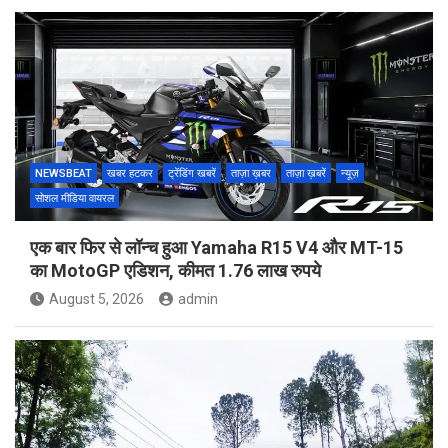
NEWSBEAT
खबर हटकर
ट्रेंडिंग खबरें
ताज़ा ख़बर
ताज़ा ख़बरें
न्यूज़
सोशल मीडिया वायरल
एक बार फिर से लॉन्च हुआ Yamaha R15 V4 और MT-15
का MotoGP एडिशन, कीमत 1.76 लाख रुपये
August 5, 2026
admin