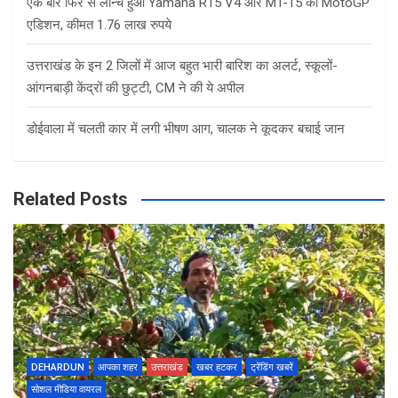
एक बार फिर से लॉन्च हुआ Yamaha R15 V4 और MT-15 का MotoGP
एडिशन, कीमत 1.76 लाख रुपये
उत्तराखंड के इन 2 जिलों में आज बहुत भारी बारिश का अलर्ट, स्कूलों-
आंगनबाड़ी केंद्रों की छुट्टी, CM ने की ये अपील
डोईवाला में चलती कार में लगी भीषण आग, चालक ने कूदकर बचाई जान
Related Posts
DEHARDUN
आपका शहर
उत्तराखंड
खबर हटकर
ट्रेंडिंग खबरें
सोशल मीडिया वायरल