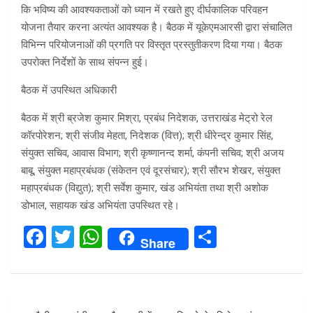
कि भविष्य की आवश्यकताओं को ध्यान में रखते हुए दीर्घकालिक परिवहन
योजना तैयार करना अत्यंत आवश्यक है। बैठक में यूकेएमआरसी द्वारा संचालित
विभिन्न परियोजनाओं की प्रगति पर विस्तृत प्रस्तुतीकरण दिया गया। बैठक
उपरोक्त निर्देशों के साथ संपन्न हुई।
बैठक में उपस्थित अधिकारी
बैठक में श्री ब्रजेश कुमार मिश्रा, प्रबंध निदेशक, उत्तराखंड मेट्रो रेल
कॉरपोरेशन; श्री संजीव मेहता, निदेशक (वित्त); श्री धीरेन्द्र कुमार सिंह,
संयुक्त सचिव, आवास विभाग; श्री कृष्णानन्द शर्मा, कंपनी सचिव; श्री अजय
बाबू, संयुक्त महाप्रबंधक (संकेतन एवं दूरसंचार); श्री सौरभ शेखर, संयुक्त
महाप्रबंधक (विद्युत); श्री सर्वेश कुमार, खंड अभियंता तथा श्री अशोक
डोभाल, सहायक खंड अभियंता उपस्थित रहे।
F
T
W
S
Share
a
wi
h
h
ce
tt
at
ar
b
er
s
e
Post