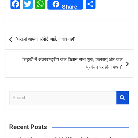
F
T
W
S
Share
a
wi
h
h
ce
tt
at
ar
b
er
s
e
Post
“धराली आपदा: रिपोर्ट आई, जवाब नहीं”
o
A
navigation
o
p
“रुड़की में अंतरराष्ट्रीय जल विज्ञान सभा शुरू, जलवायु और जल
k
p
प्रबंधन पर होगा मंथन”
S
e
a
r
c
Recent Posts
h