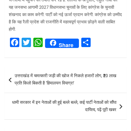
जनसभा में पहुंचने की तैयारी कर रहे हैं. शैलजा के अनुसार, राहुल गांधी की
यह जनसभा आगामी 2027 विधानसभा चुनावों के लिए कांग्रेस के चुनावी
शंखनाद का काम करेगी. पार्टी को नई ऊर्जा प्रदान करेगी. कांग्रेस को उम्मीद
है कि यह रैली प्रदेश की राजनीति में महत्वपूर्ण प्रभाव छोड़ने वाली साबित
होगी.
F
T
W
S
Share
a
wi
h
h
ce
tt
at
ar
b
er
s
e
Post
उत्तराखंड में चमत्कारी जड़ी की खोज में निकले हजारों लोग, ₹20 लाख
o
A
navigation
प्रति किलो बिकती है ‘हिमालयन वियाग्रा’
o
p
k
p
धामी सरकार में इन नेताओं की हुई बल्ले बल्ले, कई पार्टी नेताओं को सौंपा
दायित्व, पढ़ें पूरी खबर