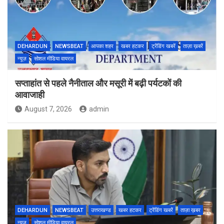
DEHARDUN
NEWSBEAT
आपका शहर
खबर हटकर
ट्रेंडिंग खबरें
ताज़ा ख़बरें
न्यूज़
सोशल मीडिया वायरल
सप्ताहांत से पहले नैनीताल और मसूरी में बढ़ी पर्यटकों की
आवाजाही
August 7, 2026
admin
DEHARDUN
NEWSBEAT
उत्तराखण्ड
खबर हटकर
ट्रेंडिंग खबरें
ताज़ा ख़बर
न्यूज़
सोशल मीडिया वायरल