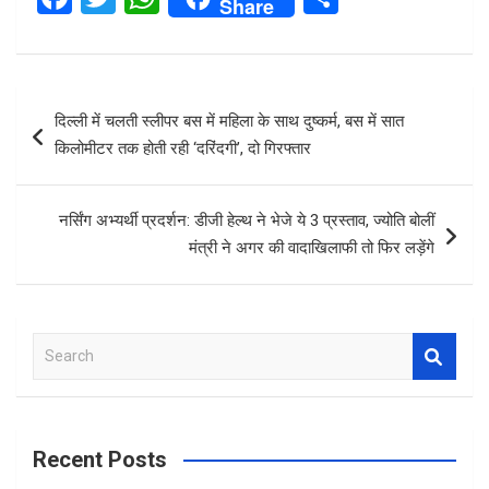
Share
a
wi
h
h
ce
tt
at
ar
b
er
s
e
Post
दिल्ली में चलती स्लीपर बस में महिला के साथ दुष्कर्म, बस में सात
o
A
navigation
किलोमीटर तक होती रही ‘दरिंदगी’, दो गिरफ्तार
o
p
k
p
नर्सिंग अभ्यर्थी प्रदर्शन: डीजी हेल्थ ने भेजे ये 3 प्रस्ताव, ज्योति बोलीं
मंत्री ने अगर की वादाखिलाफी तो फिर लड़ेंगे
S
e
a
r
c
Recent Posts
h