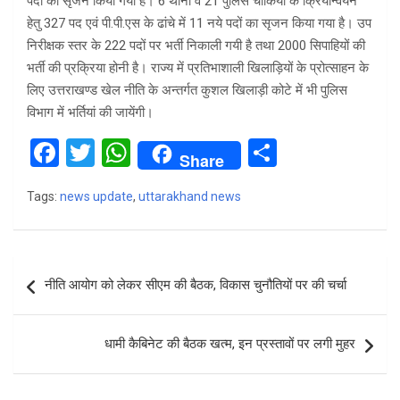
पदों का सृजन किया गया है। 6 थानों व 21 पुलिस चौकियों के क्रियान्वयन
हेतु 327 पद एवं पी.पी.एस के ढांचे में 11 नये पदों का सृजन किया गया है। उप
निरीक्षक स्तर के 222 पदों पर भर्ती निकाली गयी है तथा 2000 सिपाहियों की
भर्ती की प्रक्रिया होनी है। राज्य में प्रतिभाशाली खिलाड़ियों के प्रोत्साहन के
लिए उत्तराखण्ड खेल नीति के अन्तर्गत कुशल खिलाड़ी कोटे में भी पुलिस
विभाग में भर्तियां की जायेंगी।
F
T
W
S
Share
a
wi
h
h
Tags:
news update
,
uttarakhand news
ce
tt
at
ar
b
er
s
e
o
A
Post
नीति आयोग को लेकर सीएम की बैठक, विकास चुनौतियों पर की चर्चा
o
p
navigation
k
p
धामी कैबिनेट की बैठक खत्म, इन प्रस्तावों पर लगी मुहर