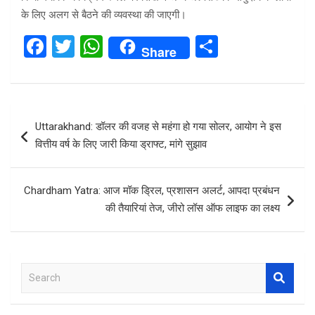
के लिए अलग से बैठने की व्यवस्था की जाएगी।
F
T
W
S
Share
a
wi
h
h
ce
tt
at
ar
b
er
s
e
Post
Uttarakhand: डॉलर की वजह से महंगा हो गया सोलर, आयोग ने इस
o
A
navigation
वित्तीय वर्ष के लिए जारी किया ड्राफ्ट, मांगे सुझाव
o
p
k
p
Chardham Yatra: आज मॉक ड्रिल, प्रशासन अलर्ट, आपदा प्रबंधन
की तैयारियां तेज, जीरो लॉस ऑफ लाइफ का लक्ष्य
S
e
a