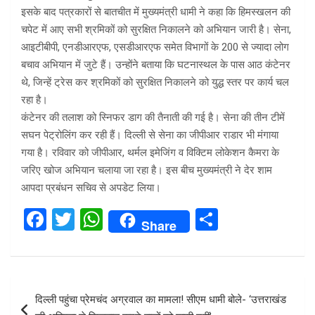
इसके बाद पत्रकारों से बातचीत में मुख्यमंत्री धामी ने कहा कि हिमस्खलन की
चपेट में आए सभी श्रमिकों को सुरक्षित निकालने को अभियान जारी है। सेना,
आइटीबीपी, एनडीआरएफ, एसडीआरएफ समेत विभागों के 200 से ज्यादा लोग
बचाव अभियान में जुटे हैं। उन्होंने बताया कि घटनास्थल के पास आठ कंटेनर
थे, जिन्हें ट्रेस कर श्रमिकों को सुरक्षित निकालने को युद्ध स्तर पर कार्य चल
रहा है।
कंटेनर की तलाश को स्निफर डाग की तैनाती की गई है। सेना की तीन टीमें
सघन पेट्रोलिंग कर रही हैं। दिल्ली से सेना का जीपीआर राडार भी मंगाया
गया है। रविवार को जीपीआर, थर्मल इमेजिंग व विक्टिम लोकेशन कैमरा के
जरिए खोज अभियान चलाया जा रहा है। इस बीच मुख्यमंत्री ने देर शाम
आपदा प्रबंधन सचिव से अपडेट लिया।
F
T
W
S
Share
a
wi
h
h
ce
tt
at
ar
b
er
s
e
Post
दिल्‍ली पहुंचा प्रेमचंद अग्रवाल का मामला! सीएम धामी बोले- ‘उत्तराखंड
o
A
navigation