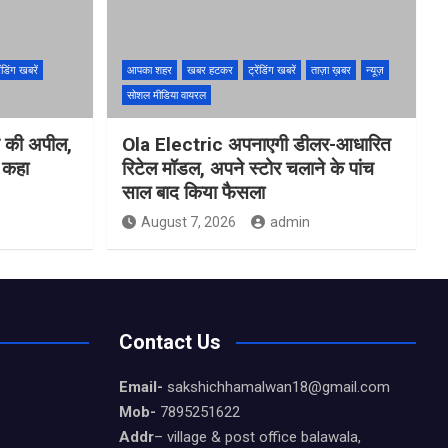
ेंडिंग खबरें
आपका शहर
खबर हटकर
ट्रेंडिंग खबरें
ताज़ा ख़बर
न्यूज़
सोशल मीडिया वायरल
ने की अपील,
Ola Electric अपनाएगी डीलर-आधारित
ो कहा
रिटेल मॉडल, अपने स्टोर चलाने के पांच
साल बाद किया फैसला
August 7, 2026
admin
Contact Us
Email-
sakshichhamalwan18@gmail.com
Mob-
7895251622
Addr
– village & post office balawala,