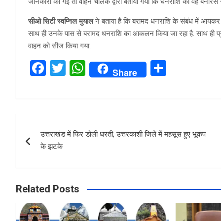
जानकारी की गई तो वाहन चालक द्वारा बताया गया कि धनराशि को वह बनारस से
सीओ सिटी स्वप्निल मुयाल
ने बताया है कि बरामद धनराशि के संबंध में आयकर 
साथ ही उनके पास से बरामद धनराशि का आकलन किया जा रहा है. साथ ही प्रकरण
वाहन को सीज किया गया.
F
T
W
S
Share
a
wi
h
h
ce
tt
at
ar
b
er
s
e
Post
o
A
उत्तराखंड में फिर डोली धरती, उत्तरकाशी जिले में महसूस हुए भूकंप
navigation
o
p
के झटके
k
p
Related Posts