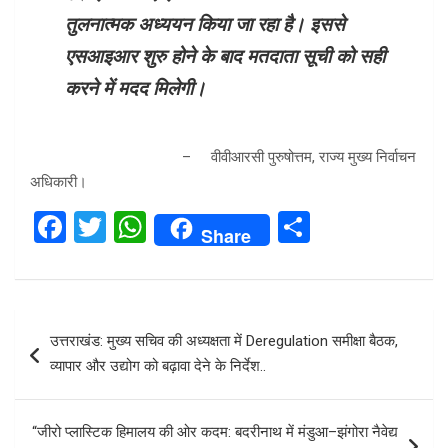
तुलनात्मक अध्ययन किया जा रहा है। इससे
एसआइआर शुरु होने के बाद मतदाता सूची को सही
करने में मदद मिलेगी।
– वीवीआरसी पुरुषोत्तम, राज्य मुख्य निर्वाचन
अधिकारी।
F
T
W
S
Share
a
wi
h
h
ce
tt
at
ar
b
er
s
e
Post
उत्तराखंड: मुख्य सचिव की अध्यक्षता में Deregulation समीक्षा बैठक,
o
A
navigation
व्यापार और उद्योग को बढ़ावा देने के निर्देश..
o
p
k
p
“जीरो प्लास्टिक हिमालय की ओर कदम: बदरीनाथ में मंडुआ–झंगोरा नैवेद्य