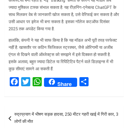
कंसिस्टेंसी बनी रहती है. नई “thinking” क्षमता के कारण यह मॉडल अब
ज्यादा मुश्किल टास्क संभाल सकता है. यह रीज़निंग-एनेबल्ड ChatGPT के
साथ मिलकर वेब से जानकारी खोज सकता है, उसे वेरिफाई कर सकता है और
उसी आधार पर इमेज भी बना सकता है. इसका नॉलेज कटऑफ दिसंबर
2025 तक अपडेट किया गया है.
हालांकि, कंपनी ने यह भी साफ किया है कि यह मॉडल अभी पूरी तरह परफेक्ट
नहीं है. खासतौर पर कठिन फिजिकल स्ट्रक्चर, जैसे ओरिगामी या अजीब
एंगल से दिखने वाली ऑब्जेक्ट्स को समझने में इसे दिक्कत हो सकती है.
इसके अलावा, बहुत ज्यादा डिटेल या रिपिटिटिव पैटर्न वाले डिज़ाइन्स में भी
कुछ सीमाएं सामने आ सकती हैं.
F
T
W
S
Share
a
wi
h
h
ce
tt
at
ar
b
er
s
e
Post
रुद्रप्रयाग में भीषण सड़क हादसा, 250 मीटर गहरी खाई में गिरी कार, 3
o
A
navigation
लोगों की मौत
o
p