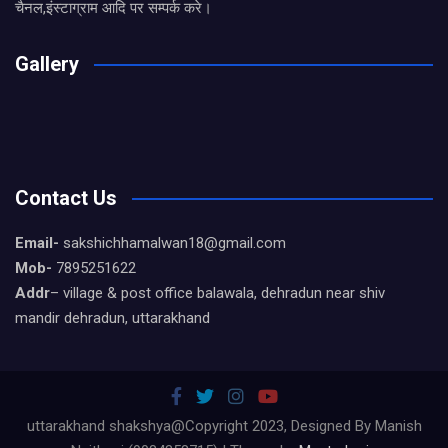
चैनल,इंस्टाग्राम आदि पर सम्पर्क करे।
Gallery
Contact Us
Email-
sakshichhamalwan18@gmail.com
Mob-
7895251622
Addr
– village & post office balawala, dehradun near shiv
mandir dehradun, uttarakhand
uttarakhand shakshya@Copyright 2023, Designed By Manish