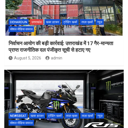
DEHARDUN
उत्तराखंड
खबर हटकर
ट्रेंडिंग खबरें
ताज़ा ख़बरें
न्यूज़
सोशल मीडिया वायरल
निर्वाचन आयोग की बड़ी कार्रवाई: उत्तराखंड में 17 गैर-मान्यता
प्राप्त राजनीतिक दल पंजीकृत सूची से हटाए गए
August 5, 2026
admin
NEWSBEAT
खबर हटकर
ट्रेंडिंग खबरें
ताज़ा ख़बर
ताज़ा ख़बरें
न्यूज़
सोशल मीडिया वायरल