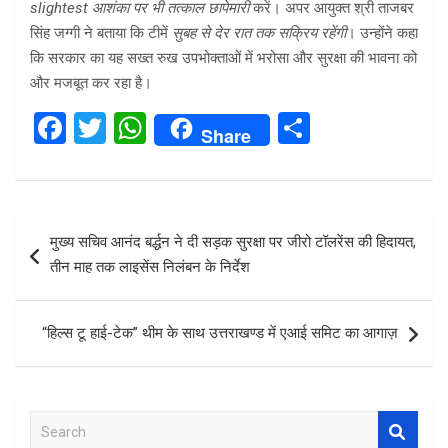
slightest आशंका पर भी तत्काल छापेमारी
करें। अपर आयुक्त श्री ताजबर
सिंह जग्गी ने बताया कि टीमें
सुबह से देर रात तक सक्रिय रहेंगी
। उन्होंने कहा
कि सरकार का यह सख्त रुख उपभोक्ताओं में भरोसा और सुरक्षा की भावना को
और मजबूत कर रहा है।
F
T
W
S
Share
a
wi
h
h
ce
tt
at
ar
b
er
s
e
Post
मुख्य सचिव आनंद बर्द्धन ने दी सड़क सुरक्षा पर जीरो टॉलरेंस की हिदायत,
o
A
navigation
तीन माह तक लाइसेंस निलंबन के निर्देश
o
p
k
p
“हिल्स टू हाई-टेक” थीम के साथ उत्तराखण्ड में एआई समिट का आगाज़
S
e