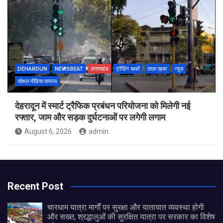
DEHARDUN
NEWSBEAT
उत्तराखंड
ट्रेंडिंग खबरें
ताज़ा ख़बर
न्यूज़
सोशल मीडिया वायरल
देहरादून में स्मार्ट ट्रैफिक प्रबंधन परियोजना को मिलेगी नई
रफ्तार, जाम और सड़क दुर्घटनाओं पर लगेगी लगाम
August 6, 2026
admin
Recent Post
चारधाम यात्रा मार्गों पर सुरक्षा और यातायात व्यवस्था होगी
और सख्त, श्रद्धालुओं की सुरक्षित यात्रा पर सरकार का विशेष