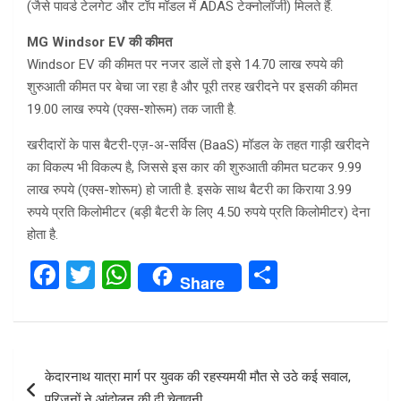
(जैसे पावर्ड टेलगेट और टॉप मॉडल में ADAS टेक्नोलॉजी) मिलते हैं.
MG Windsor EV की कीमत
Windsor EV की कीमत पर नजर डालें तो इसे 14.70 लाख रुपये की
शुरुआती कीमत पर बेचा जा रहा है और पूरी तरह खरीदने पर इसकी कीमत
19.00 लाख रुपये (एक्स-शोरूम) तक जाती है.
खरीदारों के पास बैटरी-एज़-अ-सर्विस (BaaS) मॉडल के तहत गाड़ी खरीदने
का विकल्प भी विकल्प है, जिससे इस कार की शुरुआती कीमत घटकर 9.99
लाख रुपये (एक्स-शोरूम) हो जाती है. इसके साथ बैटरी का किराया 3.99
रुपये प्रति किलोमीटर (बड़ी बैटरी के लिए 4.50 रुपये प्रति किलोमीटर) देना
होता है.
F
T
W
S
Share
a
wi
h
h
ce
tt
at
ar
b
er
s
e
Post
केदारनाथ यात्रा मार्ग पर युवक की रहस्यमयी मौत से उठे कई सवाल,
o
A
navigation
परिजनों ने आंदोलन की दी चेतावनी