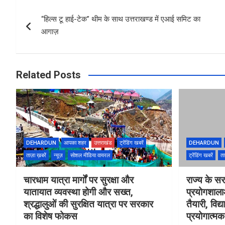
Post
o
A
“हिल्स टू हाई-टेक” थीम के साथ उत्तराखण्ड में एआई समिट का
navigation
o
p
आगाज़
k
p
Related Posts
DEHARDUN
आपका शहर
उत्तराखंड
ट्रेंडिंग खबरें
DEHARDUN
ताज़ा ख़बरें
न्यूज़
सोशल मीडिया वायरल
ट्रेंडिंग खबरें
ता
चारधाम यात्रा मार्गों पर सुरक्षा और
राज्य के सरक
यातायात व्यवस्था होगी और सख्त,
प्रयोगशाल
श्रद्धालुओं की सुरक्षित यात्रा पर सरकार
तैयारी, विद्
का विशेष फोकस
प्रयोगात्मक 