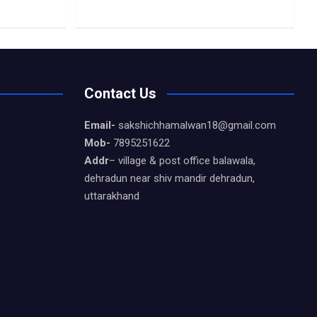
Contact Us
Email-
sakshichhamalwan18@gmail.com
Mob-
7895251622
Addr
– village & post office balawala,
dehradun near shiv mandir dehradun,
uttarakhand