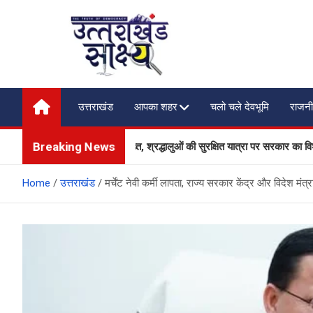
Skip
to
content
Uttarakhand Shakshya
My News Portal
उत्तराखंड
आपका शहर
चलो चले देवभूमि
राजनी
Breaking News
र यातायात व्यवस्था होगी और सख्त, श्रद्धालुओं की सुरक्षित यात्रा पर सरकार का विशेष फो
Home
उत्तराखंड
मर्चेंट नेवी कर्मी लापता, राज्य सरकार केंद्र और विदेश मंत्रा