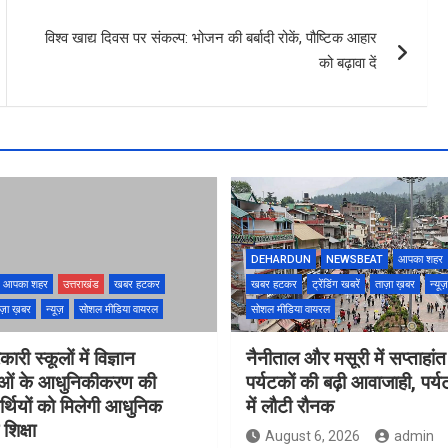
विश्व खाद्य दिवस पर संकल्प: भोजन की बर्बादी रोकें, पौष्टिक आहार
को बढ़ावा दें
DEHARDUN
NEWSBEAT
आपका शहर
आपका शहर
उत्तराखंड
खबर हटकर
खबर हटकर
ट्रेंडिंग खबरें
ताज़ा ख़बर
न्यूज़
ज़ा ख़बर
न्यूज़
सोशल मीडिया वायरल
सोशल मीडिया वायरल
ारी स्कूलों में विज्ञान
नैनीताल और मसूरी में सप्ताहांत
ाओं के आधुनिकीकरण की
पर्यटकों की बढ़ी आवाजाही, पर्
यार्थियों को मिलेगी आधुनिक
में लौटी रौनक
शिक्षा
August 6, 2026
admin