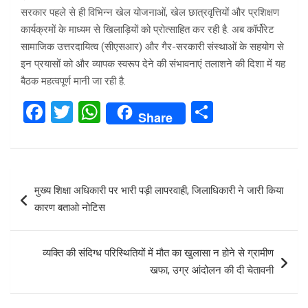
सरकार पहले से ही विभिन्न खेल योजनाओं, खेल छात्रवृत्तियों और प्रशिक्षण
कार्यक्रमों के माध्यम से खिलाड़ियों को प्रोत्साहित कर रही है. अब कॉर्पोरेट
सामाजिक उत्तरदायित्व (सीएसआर) और गैर-सरकारी संस्थाओं के सहयोग से
इन प्रयासों को और व्यापक स्वरूप देने की संभावनाएं तलाशने की दिशा में यह
बैठक महत्वपूर्ण मानी जा रही है.
F
T
W
S
Share
a
wi
h
h
ce
tt
at
ar
b
er
s
e
Post
मुख्य शिक्षा अधिकारी पर भारी पड़ी लापरवाही, जिलाधिकारी ने जारी किया
o
A
navigation
कारण बताओ नोटिस
o
p
k
p
व्यक्ति की संदिग्ध परिस्थितियों में मौत का खुलासा न होने से ग्रामीण
खफा, उग्र आंदोलन की दी चेतावनी