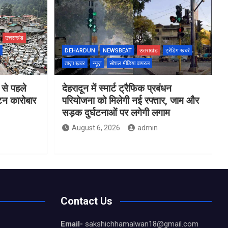
उत्तराखंड
DEHARDUN
NEWSBEAT
उत्तराखंड
ट्रेंडिंग खबरें
ताज़ा ख़बर
न्यूज़
सोशल मीडिया वायरल
 से पहले
देहरादून में स्मार्ट ट्रैफिक प्रबंधन
यटन कारोबार
परियोजना को मिलेगी नई रफ्तार, जाम और
सड़क दुर्घटनाओं पर लगेगी लगाम
August 6, 2026
admin
Contact Us
Email-
sakshichhamalwan18@gmail.com