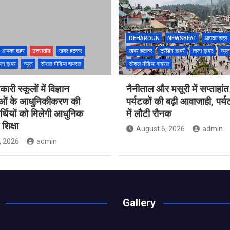
DEHARDUN
NEWSBEAT
आपका शहर
आपका शहर
उत्तराखंड
खबर हटकर
खबर हटकर
ट्रेंडिंग खबरें
ताज़ा ख़बर
न्यूज़
ज़ा ख़बर
न्यूज़
सोशल मीडिया वायरल
सोशल मीडिया वायरल
ारी स्कूलों में विज्ञान
नैनीताल और मसूरी में सप्ताहांत
ाओं के आधुनिकीकरण की
पर्यटकों की बढ़ी आवाजाही, पर्
यार्थियों को मिलेगी आधुनिक
में लौटी रौनक
शिक्षा
August 6, 2026
admin
, 2026
admin
Gallery