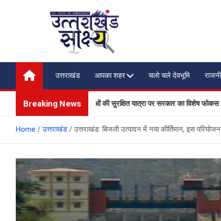
Skip
to
content
Uttarakhand Shakshya
My News Portal
उत्तराखंड
आपका शहर
चलो चले देवभूमि
राजनी
Breaking News
होगी और सख्त, श्रद्धालुओं की सुरक्षित यात्रा पर सरकार का विशेष फोकस
Home
उत्तराखंड
उत्तराखंड: बिजली उत्पादन में नया कीर्तिमान, इस परियोज