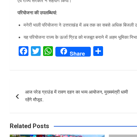
एवं राज्य सरकार ने सहयोग किया।
परियोजना की उपलब्धियां:
मनेरी भाली परियोजना ने उत्तराखंड में अब तक का सबसे अधिक बिजली उत्
यह परियोजना राज्य के ऊर्जा ग्रिड को मजबूत बनाने में अहम भूमिका निभा
F
T
W
S
Share
a
wi
h
h
ce
tt
at
ar
b
er
s
e
Post
o
A
आज परेड ग्राउंड में रावण दहन का भव्य आयोजन, मुख्यमंत्री धामी
navigation
o
p
रहेंगे मौजूद..
k
p
Related Posts