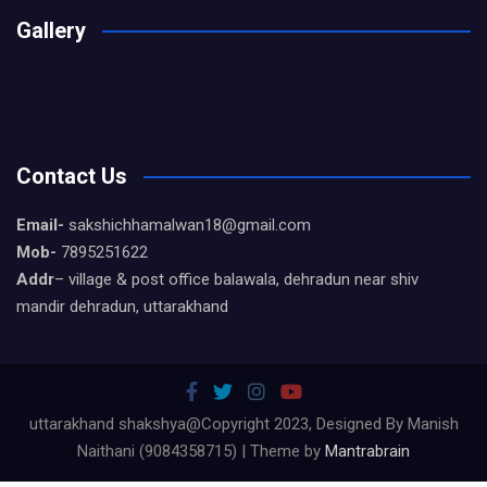
Gallery
Contact Us
Email-
sakshichhamalwan18@gmail.com
Mob-
7895251622
Addr
– village & post office balawala, dehradun near shiv
mandir dehradun, uttarakhand
uttarakhand shakshya@Copyright 2023, Designed By Manish
Naithani (9084358715) | Theme by
Mantrabrain