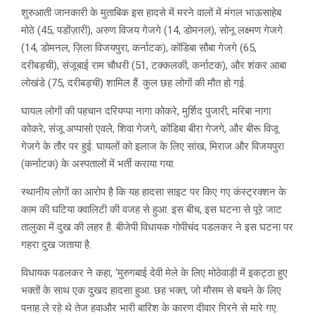
शुरुआती जानकारी के मुताबिक इस हादसे में मरने वालों में मंगल भाऊसाहेब
मोठे (45, पडोंज़ारी), अरुण विजय गेजगे (14, डोमनल), सोनू लक्ष्मण गेजगे
(14, डोमनल, ज़िला विजयपुरा, कर्नाटक), कोंडिबा सौबा गेजगे (65,
दरीबड़ची), संजूबाई राम चौधरी (51, टक्कलकी, कर्नाटक), और शंकर आबा
लोखंडे (75, दरीबड़ची) शामिल हैं. कुल छह लोगों की मौत हो गई.
घायल लोगों की पहचान दरियप्पा नागा कोकरे, मुर्शिद पुजारी, मरिबा नागा
कोकरे, संजू अप्पासो एवले, शिवा गेजगे, कोंडिबा बीरा गेजगे, और बीरू विजू
गेजगे के तौर पर हुई. घायलों को इलाज के लिए सांख, मिराज और विजयपुरा
(कर्नाटक) के अस्पतालों में भर्ती कराया गया.
स्थानीय लोगों का आरोप है कि यह हादसा साइट पर किए गए कंस्ट्रक्शन के
काम की घटिया क्वालिटी की वजह से हुआ. इस बीच, इस घटना से पूरे जाट
तालुका में दुख की लहर है. बीजेपी विधायक गोपीचंद पडलकर ने इस घटना पर
गहरा दुख जताया है.
विधायक पडलकर ने कहा, ‘मुरुगबाई देवी मेले के लिए मोठेवाड़ी में इकट्ठा हुए
भक्तों के साथ एक दुखद हादसा हुआ. छह भक्त, जो मौसम से बचने के लिए
पनाह ले रहे थे तेज हवाऔर भारी बारिश के कारण दीवार गिरने से मारे गए.