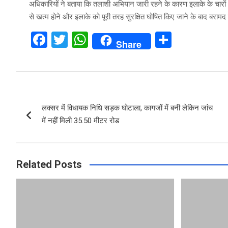
अधिकारियों ने बताया कि तलाशी अभियान जारी रहने के कारण इलाके के चारों ओ
से खत्म होने और इलाके को पूरी तरह सुरक्षित घोषित किए जाने के बाद बराम
F
T
W
S
Share
a
wi
h
h
ce
tt
at
ar
b
er
s
e
Post
o
A
लक्सर में विधायक निधि सड़क घोटाला, कागजों में बनी लेकिन जांच
navigation
o
p
में नहीं मिली 35.50 मीटर रोड
k
p
Related Posts