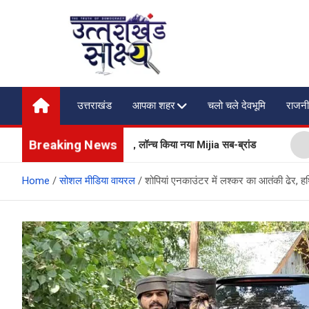
Skip
to
content
Uttarakhand Shakshya
My News Portal
उत्तराखंड
आपका शहर
चलो चले देवभूमि
राजनी
Breaking News
लायंसेज भी बेचेगी Xiaomi, लॉन्च किया नया Mijia सब-ब्रांड
प्रदेश 
Home
सोशल मीडिया वायरल
शोपियां एनकाउंटर में लश्कर का आतंकी ढेर, 