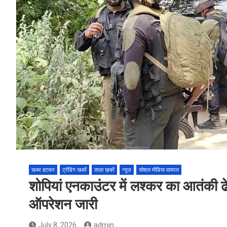
खबर हटकर
ट्रेंडिंग खबरें
ताज़ा ख़बरें
न्यूज़
सोशल मीडिया वायरल
शोपियां एनकाउंटर में लश्कर का आतंकी 
ऑपरेशन जारी
July 8, 2026
admin