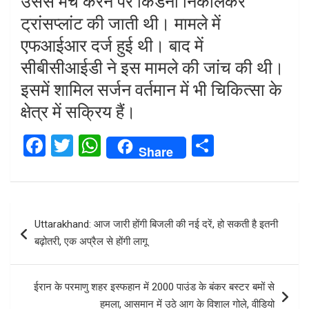
उससे मैच करने पर किडनी निकालकर
ट्रांसप्लांट की जाती थी। मामले में
एफआईआर दर्ज हुई थी। बाद में
सीबीसीआईडी ने इस मामले की जांच की थी।
इसमें शामिल सर्जन वर्तमान में भी चिकित्सा के
क्षेत्र में सक्रिय हैं।
F
T
W
S
Share
a
wi
h
h
ce
tt
at
ar
b
er
s
e
Post
Uttarakhand: आज जारी होंगी बिजली की नई दरें, हो सकती है इतनी
o
A
navigation
बढ़ोतरी, एक अप्रैल से होंगी लागू
o
p
k
p
ईरान के परमाणु शहर इस्फहान में 2000 पाउंड के बंकर बस्टर बमों से
हमला, आसमान में उठे आग के विशाल गोले, वीडियो