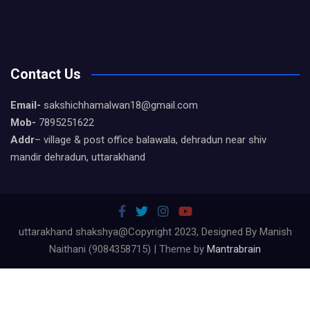
Contact Us
Email-
sakshichhamalwan18@gmail.com
Mob-
7895251622
Addr
– village & post office balawala, dehradun near shiv
mandir dehradun, uttarakhand
uttarakhand shakshya@Copyright 2023, Designed By Manish
Naithani (9084358715) | Theme by
Mantrabrain