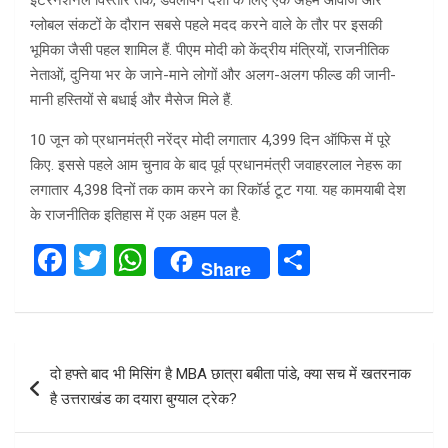
इंटरनेशनल विस्तार तक, डेवलपिंग देशों के लिए एक अहम आवाज और
ग्लोबल संकटों के दौरान सबसे पहले मदद करने वाले के तौर पर इसकी
भूमिका जैसी पहल शामिल हैं. पीएम मोदी को केंद्रीय मंत्रियों, राजनीतिक
नेताओं, दुनिया भर के जाने-माने लोगों और अलग-अलग फील्ड की जानी-
मानी हस्तियों से बधाई और मैसेज मिले हैं.
10 जून को प्रधानमंत्री नरेंद्र मोदी लगातार 4,399 दिन ऑफिस में पूरे
किए. इससे पहले आम चुनाव के बाद पूर्व प्रधानमंत्री जवाहरलाल नेहरू का
लगातार 4,398 दिनों तक काम करने का रिकॉर्ड टूट गया. यह कामयाबी देश
के राजनीतिक इतिहास में एक अहम पल है.
F
T
W
S
Share
a
wi
h
h
ce
tt
at
ar
b
er
s
e
Post
दो हफ्ते बाद भी मिसिंग है MBA छात्रा बबीता पांडे, क्या सच में खतरनाक
o
A
navigation
है उत्तराखंड का दयारा बुग्याल ट्रेक?
o
p