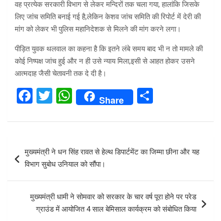
वह प्रत्येक सरकारी विभाग से लेकर मन्दिरों तक चला गया, हालांकि जिसके
लिए जांच समिति बनाई गई है,लेकिन केशव जांच समिति की रिपोर्ट में देरी की
मांग को लेकर भी पुलिस महानिदेशक से मिलने की मांग करने लगा।
पीड़ित युवक थलवाल का कहना है कि इतने लंबे समय बाद भी न तो मामले की
कोई निष्पक्ष जांच हुई और न ही उसे न्याय मिला,इसी से आहत होकर उसने
आत्मदाह जैसी चेतावनी तक दे दी है।
F
T
W
S
Share
a
wi
h
h
ce
tt
at
ar
b
er
s
e
Post
मुख्यमंत्री ने धन सिंह रावत से हेल्थ डिपार्टमेंट का जिम्मा छीना और यह
o
A
navigation
विभाग सुबोध उनियाल को सौंपा।
o
p
k
p
मुख्यमंत्री धामी ने सोमवार को सरकार के चार वर्ष पूरा होने पर परेड
ग्राउंड में आयोजित 4 साल बेमिसाल कार्यक्रम को संबोधित किया