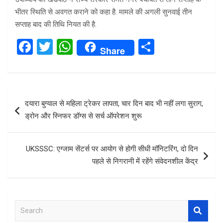
भीतर स्थिति से अवगत कराने को कहा है. मामले की अगली सुनवाई तीन
सप्ताह बाद की तिथि नियत की है.
F
T
W
S
Share
a
wi
h
h
ce
tt
at
ar
b
er
s
e
Post
दयारा बुग्याल से महिला ट्रेकर लापता, चार दिन बाद भी नहीं लगा सुराग,
o
A
navigation
ड्रोन और स्निफर डॉग्स से सर्च ऑपरेशन शुरू
o
p
k
p
UKSSSC: एग्जाम सेंटर्स पर आयोग से होगी सीधी मॉनिटरिंग, दो दिन
पहले से निगरानी में रहेंगे संवेदनशील केंद्र
S
e