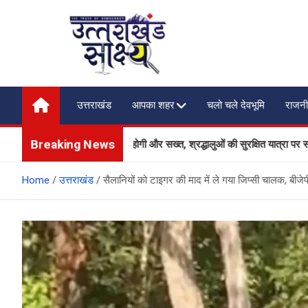
Skip
to
content
Uttarakhand Shakshya
My News Portal
उत्तराखंड
आपका शहर
चलो चले देवभूमि
राजनी
Breaking News
क्षा और यातायात व्यवस्था होगी और सख्त, श्रद्धालुओं की सुरक्षित यात्रा पर सरकार का वि
Home
उत्तराखंड
सैलानियों को टाइगर की माद में ले गया जिप्सी चालक, बीजेपी