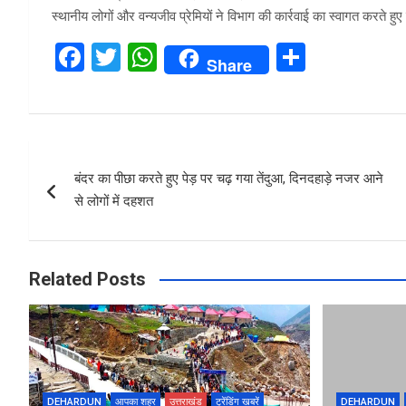
स्थानीय लोगों और वन्यजीव प्रेमियों ने विभाग की कार्रवाई का स्वागत करते हुए
F
T
W
S
Share
a
wi
h
h
ce
tt
at
ar
b
er
s
e
Post
o
A
बंदर का पीछा करते हुए पेड़ पर चढ़ गया तेंदुआ, दिनदहाड़े नजर आने
navigation
o
p
से लोगों में दहशत
k
p
Related Posts
DEHARDUN
आपका शहर
उत्तराखंड
ट्रेंडिंग खबरें
DEHARDUN