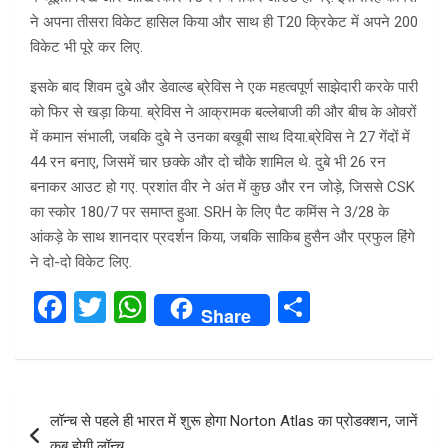
ने अपना तीसरा विकेट हासिल किया और साथ ही T20 क्रिकेट में अपने 200
विकेट भी पूरे कर लिए.
इसके बाद शिवम दुबे और डेवाल्ड ब्रेविस ने एक महत्वपूर्ण साझेदारी करके पारी
को फिर से खड़ा किया. ब्रेविस ने आक्रामक बल्लेबाजी की और बीच के ओवरों
में कमान संभाली, जबकि दुबे ने उनका बखूबी साथ दिया.ब्रेविस ने 27 गेंदों में
44 रन बनाए, जिसमें चार छक्के और दो चौके शामिल थे. दुबे भी 26 रन
बनाकर आउट हो गए. प्रशांत वीर ने अंत में कुछ और रन जोड़े, जिससे CSK
का स्कोर 180/7 पर समाप्त हुआ. SRH के लिए पैट कमिंस ने 3/28 के
आंकड़े के साथ शानदार प्रदर्शन किया, जबकि साकिब हुसैन और प्रफुल हिंगे
ने दो-दो विकेट लिए.
F
T
W
S
Share
a
wi
h
h
ce
tt
at
ar
b
er
s
e
Post
लॉन्च से पहले ही भारत में शुरू होगा Norton Atlas का प्रोडक्शन, जानें
o
A
navigation
कब होगी लॉन्च