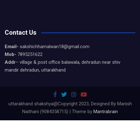
Contact Us
Email-
sakshichhamalwan18@gmail.com
Mob-
7895251622
Addr
– village & post office balawala, dehradun near shiv
mandir dehradun, uttarakhand
uttarakhand shakshya@Copyright 2023, Designed By Manish
Naithani (9084358715) | Theme by
Mantrabrain