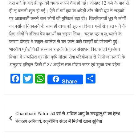
दस बजे के बाद ही धूप की चमक काफी तेज हो गई। दोपहर 12 बजे के बाद से
ही लू चलनी शुरू हो गई। ऐसे में गर्म हवा के थपेड़ों और तीखी धूप ने सड़कों
पर आवाजाही करने वाले लोगों की मुश्किलें बढ़ा दी। चिलचिलाती धूप ने लोगों
का पसीना निकालने के साथ ही त्वचा को झुलसा दिया। गर्मी से राहत पाने के
लिए लोगों ने शीतल पेय पदार्थों का सहारा लिया। चटक धूप व लू चलने के
कारण दोपहर में स्कूल-कालेज से घर जाने वाले छात्रों को परेशानी हुई।
भारतीय प्रौद्योगिकी संस्थान रुड़की के जल संसाधन विकास एवं प्रबंधन
विभाग में संचालित ग्रामीण कृषि मौसम सेवा परियोजना से मिली जानकारी के
अनुसार हरिद्वार जिले में 27 अप्रैल तक मौसम साफ एवं शुष्क बना रहेगा।
F
T
W
S
Share
a
wi
h
h
ce
tt
at
ar
b
er
s
e
Post
Chardham Yatra: 50 वर्ष से अधिक आयु के श्रद्धालुओं का हेल्‍थ
o
A
navigation
चेकअप अनिवार्य, स्क्रीनिंग सेंटर में मिलेगी खास सुविधा
o
p
k
p