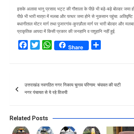
इसके अलावा भानु प्रसाद भट्ट की गौशाला के पीछे भी बड़े-बड़े बोल्डर जमा हो
पीछे भी भारी मात्रा में मलबा और पत्थर जमा होने से नुकसान पहुंचा. अतिवृष्टि 
बधानीताल मोटर मार्ग तथा पुजारगांव-कुरछौला मार्ग पर भारी बोल्डर और मलबा
प्राकृतिक आपदा में किसी प्रकार की जनहानि व पशुहानि नहीं हुई.
F
T
W
S
Share
a
wi
h
h
ce
tt
at
ar
b
er
s
e
Post
o
A
उत्तराखंड नवगठित नगर निकाय चुनाव परिणाम: चंपावत की पाटी
navigation
o
p
नगर पंचायत से ये रहे विजयी
k
p
Related Posts