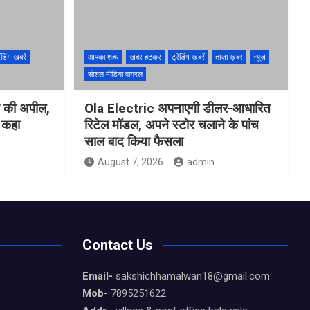
ेंडिंग खबरें
आपका शहर
खबर हटकर
ट्रेंडिंग खबरें
ताज़ा ख़बर
न्यूज़
सोशल मीडिया वायरल
ने की अपील,
Ola Electric अपनाएगी डीलर-आधारित
ो कहा
रिटेल मॉडल, अपने स्टोर चलाने के पांच
साल बाद किया फैसला
August 7, 2026
admin
Contact Us
Email-
sakshichhamalwan18@gmail.com
Mob-
7895251622