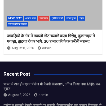
NEWSBEAT
आपका शहर
उत्तराखंड
ट्रेंडिंग खबरें
ताज़ा ख़बर
न्यूज़
सोशल मीडिया वायरल
कांवड़ियों के भेष में नकली नोट चलाने वाला गिरोह, दुकानदार ने
पकड़ा, झटका देकर भागे, 30 हजार की फेक करेंसी बरामद
August 8, 2026
admin
Recent Post
भारत में अब होम एप्लायंसेज भी बेचेगी Xiaomi, लॉन्च किया नया Mijia सब-
ब्रांड
August 8, 2026
admin
प्रदेश में नकली डेयरी उत्पादों पर सख्ती, मिलावटखोरों पर कसेगा शिकंजा, ये