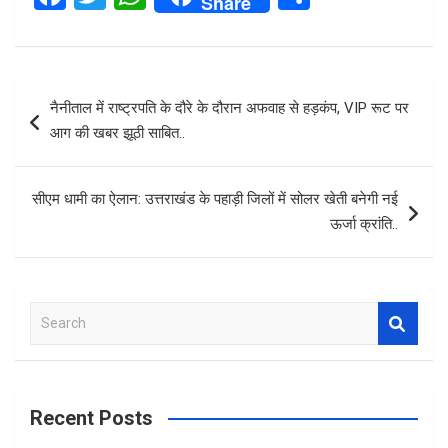
Share
a
wi
h
h
ce
tt
at
ar
b
er
s
e
Post
नैनीताल में राष्ट्रपति के दौरे के दौरान अफवाह से हड़कंप, VIP रूट पर
o
A
navigation
आग की खबर झूठी साबित..
o
p
k
p
सीएम धामी का ऐलान: उत्तराखंड के पहाड़ी जिलों में सोलर खेती बनेगी नई
ऊर्जा क्रांति..
S
e
a
r
c
Recent Posts
h