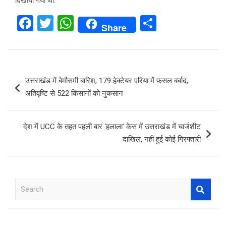
दिखाया गया था.
F
T
W
S
Share
a
wi
h
h
ce
tt
at
ar
b
er
s
e
Post
उत्तराखंड में बेमौसमी बारिश, 179 हेक्टेयर एरिया में फसल बर्बाद,
o
A
navigation
अतिवृष्टि से 522 किसानों को नुकसान
o
p
k
p
देश में UCC के तहत पहली बार ‘हलाला’ केस में उत्तराखंड में चार्जशीट
दाखिल, नहीं हुई कोई गिरफ्तारी
S
e
a
r