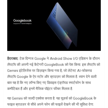
हैदराबाद:
टेक दिग्गज Google ने Android Show I/O एडिशन के दौरान
लैपटॉप की अपनी नई कैटेगरी GoogleBook को पेश किया. इस लैपटॉप को
Gemini इंटेलिजेंस पर डिज़ाइन किया गया है, जो लेटेस्ट AI-फोकस्ड
लैपटॉप Google के ऐप स्टोर और ब्राउज़र को मिलाता है. ध्यान देने वाली
बात यह है कि नए लॉन्च किए गए डिवाइस एंड्रॉयड स्मार्टफोन के साथ
कम्पैटिबल हैं और इनमें मैजिक पॉइंटर फीचर मिलता है.
यह Gemini को जल्दी एक्सेस करता है. यह यूज़र्स को GoogleBook के
फाइल ब्राउज़र से सीधे अपने फोन की फाइलें देखने की भी सुविधा देगा.