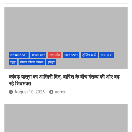
NEWSBEAT
आपका शहर
उत्तराखंड
खबर हटकर
ट्रेंडिंग खबरें
ताज़ा ख़बर
न्यूज़
सोशल मीडिया वायरल
हरिद्वार
कांवड़ यात्रा का आखिरी दिन, बारिश के बीच गंतव्य की ओर बढ़
रहे शिवभक्त
August 10, 2026
admin