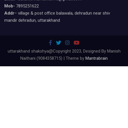
Mob-
7895251622
Addr
– village & post office balawala, dehradun near shiv
mandir dehradun, uttarakhand
uttarakhand shakshya@Copyright 2023, Designed By Manish
Naithani (9084358715) | Theme by
Mantrabrain