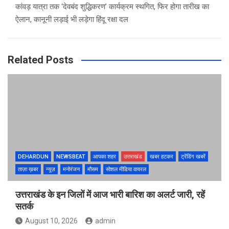
कांवड़ यात्रा तक ‘देवबंद शुद्धिकरण’ कार्यक्रम स्थगित, फिर होगा तारीख का
ऐलान, कानूनी लड़ाई भी लड़ेगा हिंदू रक्षा दल
Related Posts
DEHARDUN
NEWSBEAT
आपका शहर
उत्तराखंड
खबर हटकर
ट्रेंडिंग खबरें
ताज़ा ख़बर
न्यूज़
मनोरंजन
मौसम
सोशल मीडिया वायरल
उत्तराखंड के इन जिलों में आज भारी बारिश का अलर्ट जारी, रहें
सतर्क
August 10, 2026
admin