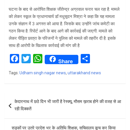
घटना के बाद से आरोपित शिक्षक जीतेन्द्र अग्रवाल फरार चल रहा है. मामले
को लेकर स्कूल के प्रधानाचार्य डॉ मधुसूदन मिश्रा ने कहा कि यह मामला
उनके संज्ञान में 3 अगस्त को आया है. जिसके बाद उन्होंने जांच कमेटी का
गठन किया है. रिपोर्ट आने के बाद आगे की कार्रवाई की जाएगी. मामले को
लेकर पीड़ित छात्रा के परिजनों ने पुलिस को मामले की तहरीर दी है. इसके
साथ ही आरोपी के खिलाफ कार्रवाई की मांग की है
F
T
W
S
Share
a
wi
h
h
Tags:
Udham singh nagar news
,
uttarakhand news
ce
tt
at
ar
b
er
s
e
o
A
Post
केदारनाथ में छठे दिन भी जारी है रेस्क्यू, मौसम ख़राब होने की वजह से आ
o
p
navigation
रही दिक्कतें
k
p
सड़कों पर उतरे प्रदेश भर के अतिथि शिक्षक, सचिवालय कूच कर किया