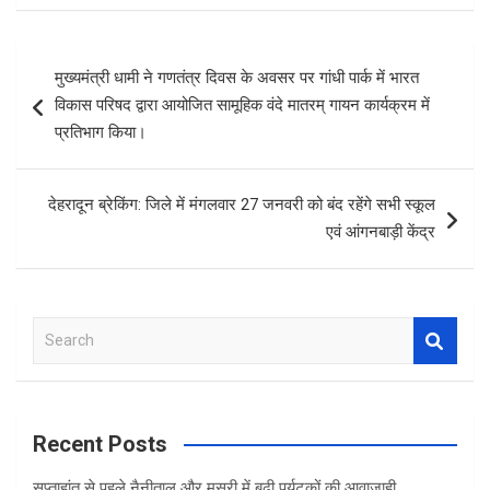
ce
tt
at
ar
b
er
s
e
Post
मुख्यमंत्री धामी ने गणतंत्र दिवस के अवसर पर गांधी पार्क में भारत
o
A
navigation
विकास परिषद द्वारा आयोजित सामूहिक वंदे मातरम् गायन कार्यक्रम में
o
p
प्रतिभाग किया।
k
p
देहरादून ब्रेकिंग: जिले में मंगलवार 27 जनवरी को बंद रहेंगे सभी स्कूल
एवं आंगनबाड़ी केंद्र
S
e
a
r
c
Recent Posts
h
सप्ताहांत से पहले नैनीताल और मसूरी में बढ़ी पर्यटकों की आवाजाही