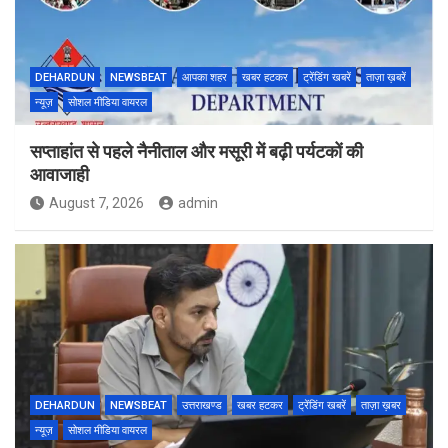
DEHARDUN
NEWSBEAT
आपका शहर
खबर हटकर
ट्रेंडिंग खबरें
ताज़ा ख़बरें
न्यूज़
सोशल मीडिया वायरल
सप्ताहांत से पहले नैनीताल और मसूरी में बढ़ी पर्यटकों की
आवाजाही
August 7, 2026
admin
DEHARDUN
NEWSBEAT
उत्तराखण्ड
खबर हटकर
ट्रेंडिंग खबरें
ताज़ा ख़बर
न्यूज़
सोशल मीडिया वायरल