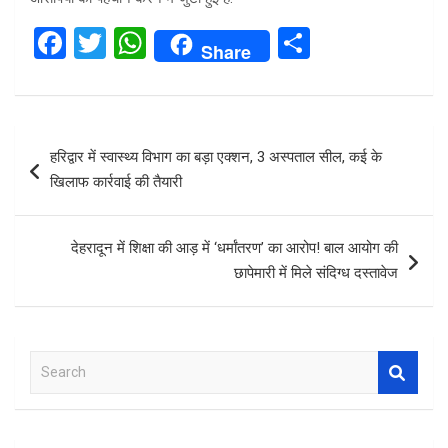
F
T
W
S
Share
a
wi
h
h
ce
tt
at
ar
b
er
s
e
Post
हरिद्वार में स्वास्थ्य विभाग का बड़ा एक्शन, 3 अस्पताल सील, कई के
o
A
navigation
खिलाफ कार्रवाई की तैयारी
o
p
k
p
देहरादून में शिक्षा की आड़ में ‘धर्मांतरण’ का आरोप! बाल आयोग की
छापेमारी में मिले संदिग्ध दस्तावेज
S
e
a
r