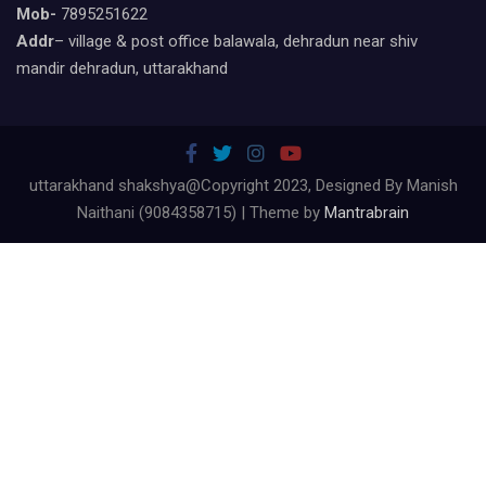
Mob-
7895251622
Addr
– village & post office balawala, dehradun near shiv
mandir dehradun, uttarakhand
uttarakhand shakshya@Copyright 2023, Designed By Manish
Naithani (9084358715) | Theme by
Mantrabrain