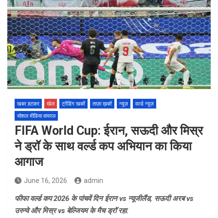
खबर हटकर
खेल
ट्रेंडिंग खबरें
ताज़ा ख़बरें
न्यूज़
वर्ल्ड न्यूज़
सोशल मीडिया वायरल
FIFA World Cup: ईरान, सऊदी और मिस्र
ने ड्रॉ के साथ वर्ल्ड कप अभियान का किया
आगाज
June 16, 2026
admin
फीफा वर्ल्ड कप 2026 के पांचवें दिन ईरान vs न्यूजीलैंड, सऊदी अरब vs
उरुग्वे और मिस्र vs बेल्जियम के मैच ड्रॉ रहा.