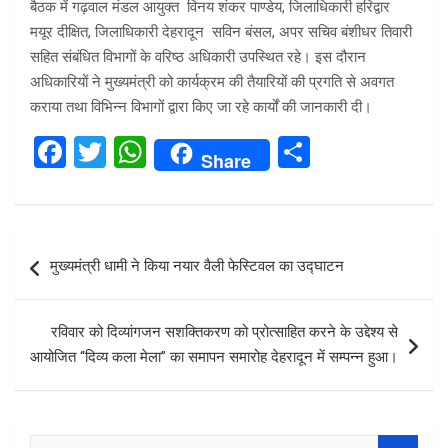
बैठक में गढ़वाल मंडल आयुक्त विनय शंकर पाण्डेय, जिलाधिकारी हरिद्वार
मयूर दीक्षित, जिलाधिकारी देहरादून सविन बंसल, अपर सचिव बंशीधर तिवारी
सहित संबंधित विभागों के वरिष्ठ अधिकारी उपस्थित रहे। इस दौरान
अधिकारियों ने मुख्यमंत्री को कार्यक्रम की तैयारियों की प्रगति से अवगत
कराया तथा विभिन्न विभागों द्वारा किए जा रहे कार्यों की जानकारी दी।
F
T
W
S
Share
a
wi
h
h
ce
tt
at
ar
b
er
s
e
Post
मुख्यमंत्री धामी ने किया नयार वैली फेस्टिवल का उद्घाटन
o
A
navigation
o
p
रविवार को दिव्यांगजन सशक्तिकरण को प्रोत्साहित करने के उद्देश्य से
k
p
आयोजित “दिव्य कला मेला” का समापन समारोह देहरादून में सम्पन्न हुआ।
S