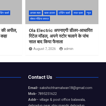
ेंडिंग खबरें
आपका शहर
खबर हटकर
ट्रेंडिंग खबरें
ताज़ा ख़बर
न्यूज़
सोशल मीडिया वायरल
ने की अपील,
Ola Electric अपनाएगी डीलर-आधारित
ो कहा
रिटेल मॉडल, अपने स्टोर चलाने के पांच
साल बाद किया फैसला
August 7, 2026
admin
Contact Us
Email-
sakshichhamalwan18@gmail.com
Mob-
7895251622
Addr
– village & post office balawala,
dehradun near shiv mandir dehradun,