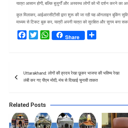
यात्रा आसान होगी, बल्कि बुजुर्गों और अस्वस्थ लोगों को भी दर्शन करने का 
कुल मिलाकर, आईआरसीटीसी द्वारा शुरू की जा रही यह ऑनलाइन बुकिंग सुवि
माध्यम से टिकट बुक कर, यात्री अपनी यात्रा को सुरक्षित और सुगम बना सकत
F
T
W
S
Share
a
wi
h
h
ce
tt
at
ar
b
er
s
e
Post
o
A
Uttarakhand: लोगों की ह्रदय रेखा छूकर भाजपा की भविष्य रेखा
navigation
o
p
लंबी कर गए पीएम मोदी, मंच से दिखाई चुनावी ताकत
k
p
Related Posts