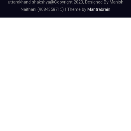
uttarakhand shakshya@Copyright 2023, Designed By Manish
Naithani (9084358715) | Theme by
Mantrabrain