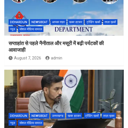
DEHARDUN
NEWSBEAT
आपका शहर
खबर हटकर
ट्रेंडिंग खबरें
ताज़ा ख़बरें
न्यूज़
सोशल मीडिया वायरल
सप्ताहांत से पहले नैनीताल और मसूरी में बढ़ी पर्यटकों की
आवाजाही
August 7, 2026
admin
DEHARDUN
NEWSBEAT
उत्तराखण्ड
खबर हटकर
ट्रेंडिंग खबरें
ताज़ा ख़बर
न्यूज़
सोशल मीडिया वायरल