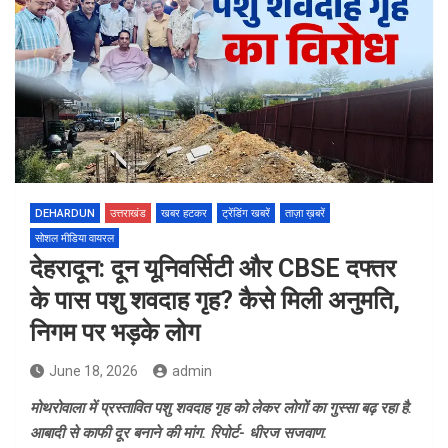
DEHARDUN
उत्तराखंड
खबर हटकर
ट्रेंडिंग खबरें
ताज़ा ख़बरें
सोशल मीडिया वायरल
देहरादून: दून यूनिवर्सिटी और CBSE दफ्तर
के पास पशु शवदाह गृह? कैसे मिली अनुमति,
निगम पर भड़के लोग
June 18, 2026
admin
मोथरोवाला में प्रस्तावित पशु शवदाह गृह को लेकर लोगों का गुस्सा बढ़ रहा है.
आबादी से काफी दूर बनाने की मांग. रिपोर्ट- धीरज सजवाण.