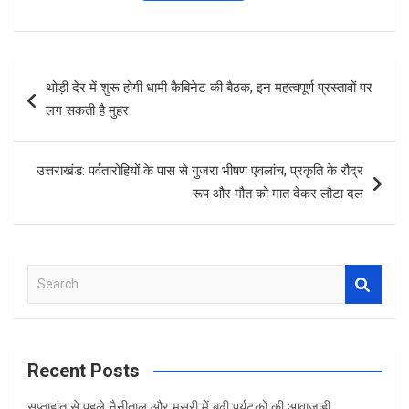
a
wi
h
h
ce
tt
at
ar
b
er
s
e
Post
थोड़ी देर में शुरू होगी धामी कैबिनेट की बैठक, इन महत्वपूर्ण प्रस्तावों पर
o
A
navigation
लग सकती है मुहर
o
p
k
p
उत्तराखंड: पर्वतारोहियों के पास से गुजरा भीषण एवलांच, प्रकृति के रौद्र
रूप और मौत को मात देकर लौटा दल
S
e
a
r
c
Recent Posts
h
सप्ताहांत से पहले नैनीताल और मसूरी में बढ़ी पर्यटकों की आवाजाही