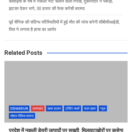
कांवड़ियों के भेष में नकली नोट चलाने वाला गिरोह, दुकानदार ने पकड़ा,
झटका देकर भागे, 30 हजार की फेक करेंसी बरामद
पूर्व सैनिक की संदिग्ध परिस्थितियों में हुई मौत की जांच करेगी सीबीसीआईडी,
पिता ने लगाया है हत्या का आरोप
Related Posts
DEHARDUN
उत्तराखंड
खबर हटकर
ट्रेंडिंग खबरें
ताज़ा ख़बर
न्यूज़
सोशल मीडिया वायरल
प्रदेश में नकली डेयरी उत्पादों पर सख्ती, मिलावटखोरों पर कसेगा