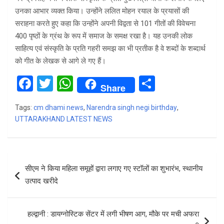
उनका आभार व्यक्त किया। उन्होंने ललित मोहन रयाल के प्रयासों की
सराहना करते हुए कहा कि उन्होंने अपनी विद्वता से 101 गीतों की विवेचना
400 पृष्ठों के ग्रंथ के रूप में समाज के समक्ष रखा है। यह उनकी लोक
साहित्य एवं संस्कृति के प्रति गहरी समझ का भी प्रतीक है वे शब्दों के शब्दार्थ
को गीत के लेखक से आगे ले गए हैं।
F
T
W
S
Share
a
wi
h
h
Tags:
cm dhami news
,
Narendra singh negi birthday
,
ce
tt
at
ar
UTTARAKHAND LATEST NEWS
b
er
s
e
o
A
Post
o
p
सीएम ने किया महिला समूहों द्वारा लगाए गए स्टॉलों का शुभारंभ, स्थानीय
navigation
k
p
उत्पाद खरीदे
हल्द्वानी : डायग्नोस्टिक सेंटर में लगी भीषण आग, मौके पर मची अफरा