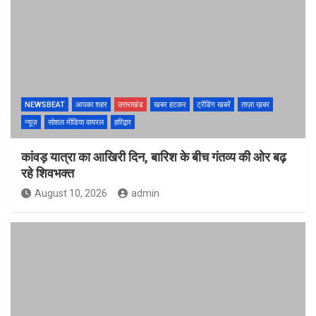
NEWSBEAT
आपका शहर
उत्तराखंड
खबर हटकर
ट्रेंडिंग खबरें
ताज़ा ख़बर
न्यूज़
सोशल मीडिया वायरल
हरिद्वार
कांवड़ यात्रा का आखिरी दिन, बारिश के बीच गंतव्य की ओर बढ़
रहे शिवभक्त
August 10, 2026
admin