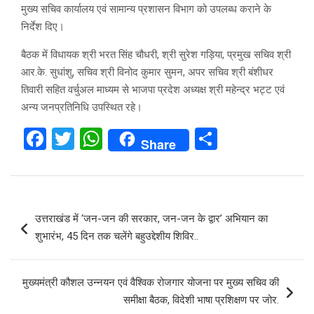
मुख्य सचिव कार्यालय एवं सामान्य प्रशासन विभाग को उपलब्ध कराने के
निर्देश दिए।
बैठक में विधायक श्री भरत सिंह चौधरी, श्री सुरेश गड़िया, प्रमुख सचिव श्री
आर.के. सुधांशु, सचिव श्री विनोद कुमार सुमन, अपर सचिव श्री बंशीधर
तिवारी सहित वर्चुअल माध्यम से भाजपा प्रदेश अध्यक्ष श्री महेन्द्र भट्ट एवं
अन्य जनप्रतिनिधि उपस्थित रहे।
F
T
W
S
Share
a
wi
h
h
ce
tt
at
ar
b
er
s
e
Post
उत्तराखंड में ‘जन-जन की सरकार, जन-जन के द्वार’ अभियान का
o
A
navigation
शुभारंभ, 45 दिन तक चलेंगे बहुउद्देशीय शिविर..
o
p
k
p
मुख्यमंत्री कौशल उन्नयन एवं वैश्विक रोजगार योजना पर मुख्य सचिव की
समीक्षा बैठक, विदेशी भाषा प्रशिक्षण पर जोर.