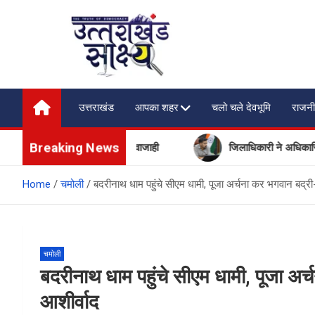
Skip
to
content
Uttarakhand Shakshya
My News Portal
उत्तराखंड
आपका शहर
चलो चले देवभूमि
राजनी
Breaking News
और मसूरी में बढ़ी पर्यटकों की आवाजाही
जिलाधिकारी ने अधिकारियों को 
Home
चमोली
बदरीनाथ धाम पहुंचे सीएम धामी, पूजा अर्चना कर भगवान बद्र
चमोली
बदरीनाथ धाम पहुंचे सीएम धामी, पूजा अर
आशीर्वाद