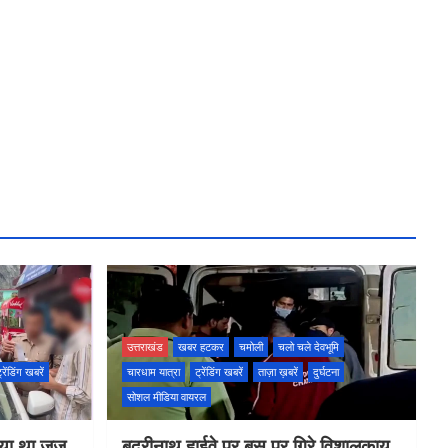
उत्तराखंड
खबर हटकर
चमोली
चलो चले देवभूमि
्रेंडिंग खबरें
चारधाम यात्रा
ट्रेंडिंग खबरें
ताज़ा ख़बरें
दुर्घटना
सोशल मीडिया वायरल
गाया था जज
बदरीनाथ हाईवे पर बस पर गिरे विशालकाय