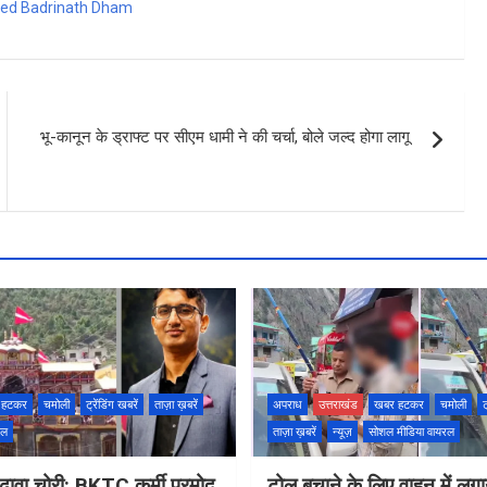
ed Badrinath Dham
भू-कानून के ड्राफ्ट पर सीएम धामी ने की चर्चा, बोले जल्द होगा लागू
 हटकर
चमोली
ट्रेंडिंग खबरें
ताज़ा ख़बरें
अपराध
उत्तराखंड
खबर हटकर
चमोली
ट
रल
ताज़ा ख़बरें
न्यूज़
सोशल मीडिया वायरल
़ावा चोरी: BKTC कर्मी प्रमोद
टोल बचाने के लिए वाहन में ल