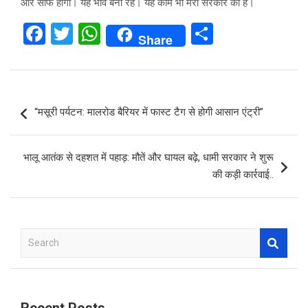
और साफ होगा। यह भाव बना रहे। यह काम भी मेरी सरकार का है।
F
T
W
S
Share
a
wi
h
h
ce
tt
at
ar
b
er
s
e
Post
“मसूरी पर्यटन: मालरोड बैरियर में फास्ट टैग से होगी आसान एंट्री”
o
A
navigation
o
p
भालू आतंक से दहशत में पहाड़: मौतें और घायल बढ़े, धामी सरकार ने शुरू
k
p
की कड़ी कार्रवाई..
S
e
a
r
c