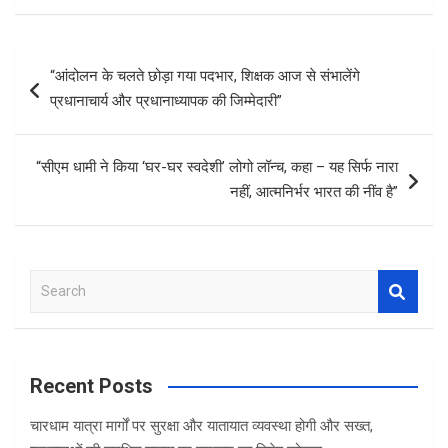
ce
tt
at
ar
b
er
s
e
Post
“आंदोलन के चलते छोड़ा गया पदभार, शिक्षक आज से संभालेंगे
o
A
navigation
प्रधानाचार्य और प्रधानाध्यापक की जिम्मेदारी”
o
p
k
p
“सीएम धामी ने किया ‘घर-घर स्वदेशी’ लोगो लॉन्च, कहा – यह सिर्फ नारा
नहीं, आत्मनिर्भर भारत की नींव है”
S
e
a
r
c
Recent Posts
h
चारधाम यात्रा मार्गों पर सुरक्षा और यातायात व्यवस्था होगी और सख्त,